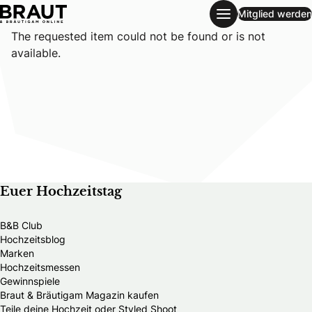
Mitglied werden
single-wedding-guide
The requested item could not be found or is not
available.
Euer Hochzeitstag
B&B Club
Hochzeitsblog
Marken
Hochzeitsmessen
Gewinnspiele
Braut & Bräutigam Magazin kaufen
Teile deine Hochzeit oder Styled Shoot