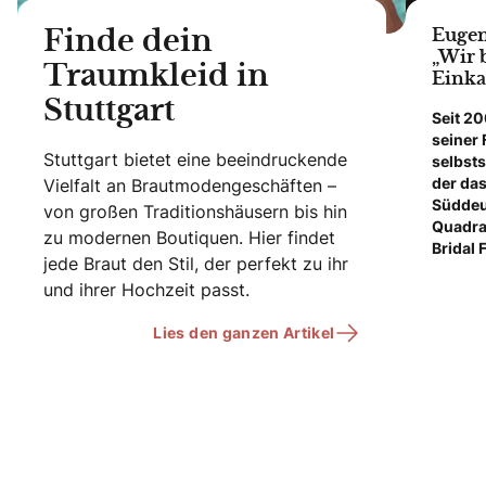
Eugen
Finde dein
„Wir 
Traumkleid in
Einka
Stuttgart
Seit 2
seiner 
Stuttgart bietet eine beeindruckende
selbsts
der da
Vielfalt an Brautmodengeschäften –
Süddeu
von großen Traditionshäusern bis hin
Quadrat
zu modernen Boutiquen. Hier findet
Bridal 
jede Braut den Stil, der perfekt zu ihr
und ihrer Hochzeit passt.
Lies den ganzen Artikel