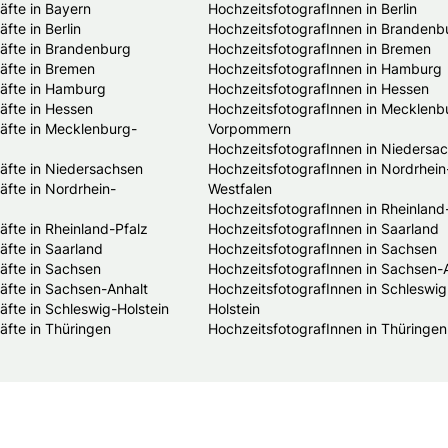
fte in Bayern
HochzeitsfotografInnen in Berlin
te in Berlin
HochzeitsfotografInnen in Brandenb
fte in Brandenburg
HochzeitsfotografInnen in Bremen
fte in Bremen
HochzeitsfotografInnen in Hamburg
äfte in Hamburg
HochzeitsfotografInnen in Hessen
fte in Hessen
HochzeitsfotografInnen in Mecklenb
fte in Mecklenburg-
Vorpommern
HochzeitsfotografInnen in Niedersa
fte in Niedersachsen
HochzeitsfotografInnen in Nordrhein
fte in Nordrhein-
Westfalen
HochzeitsfotografInnen in Rheinland
te in Rheinland-Pfalz
HochzeitsfotografInnen in Saarland
fte in Saarland
HochzeitsfotografInnen in Sachsen
fte in Sachsen
HochzeitsfotografInnen in Sachsen-
fte in Sachsen-Anhalt
HochzeitsfotografInnen in Schleswig
te in Schleswig-Holstein
Holstein
fte in Thüringen
HochzeitsfotografInnen in Thüringen
© 2026 Braut & Bräutigam Online.