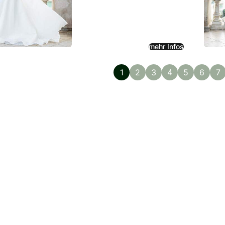
mehr Infos
1
2
3
4
5
6
7