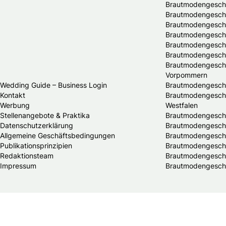
Brautmodengeschä
Brautmodengeschäf
Brautmodengeschä
Brautmodengeschä
Brautmodengesch
Brautmodengeschä
Brautmodengeschä
Vorpommern
Wedding Guide – Business Login
Brautmodengeschä
Kontakt
Brautmodengeschä
Werbung
Westfalen
Stellenangebote & Praktika
Brautmodengeschäf
Datenschutzerklärung
Brautmodengeschä
Allgemeine Geschäftsbedingungen
Brautmodengeschä
Publikationsprinzipien
Brautmodengeschä
Redaktionsteam
Brautmodengeschäf
Impressum
Brautmodengeschä