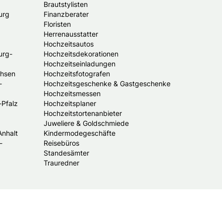
Brautstylisten
urg
Finanzberater
Floristen
Herrenausstatter
Hochzeitsautos
urg-
Hochzeitsdekorationen
Hochzeitseinladungen
chsen
Hochzeitsfotografen
-
Hochzeitsgeschenke & Gastgeschenke
Hochzeitsmessen
-Pfalz
Hochzeitsplaner
Hochzeitstortenanbieter
Juweliere & Goldschmiede
Anhalt
Kindermodegeschäfte
-
Reisebüros
Standesämter
Trauredner