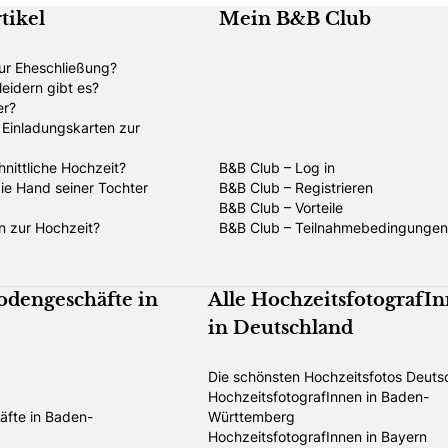
tikel
Mein B&B Club
ur Eheschließung?
eidern gibt es?
er?
e Einladungskarten zur
nittliche Hochzeit?
B&B Club – Log in
die Hand seiner Tochter
B&B Club – Registrieren
B&B Club – Vorteile
n zur Hochzeit?
B&B Club – Teilnahmebedingungen
odengeschäfte in
Alle HochzeitsfotografI
in Deutschland
Die schönsten Hochzeitsfotos Deuts
HochzeitsfotografInnen in Baden-
fte in Baden-
Württemberg
HochzeitsfotografInnen in Bayern