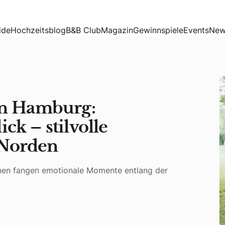
blick – stilvolle Erinnerungen im hohen Norden
ide
Hochzeitsblog
B&B Club
Magazin
Gewinnspiele
Events
New
in Hamburg:
k – stilvolle
 Norden
nnen fangen emotionale Momente entlang der