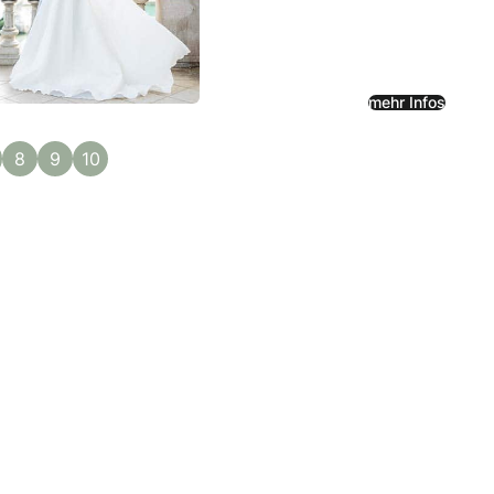
mehr Infos
8
9
10