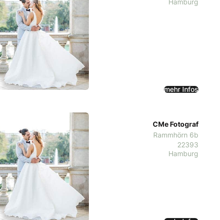
Hamburg
mehr Infos
CMe Fotograf
Rammhörn 6b
22393
Hamburg