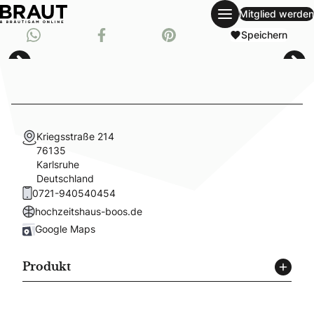
Mitglied werden
single-wedding-guide
Whatsapp
Speichern
Teil auf Facebook
Pinnen auf Pinterest
Kriegsstraße 214
76135
Karlsruhe
Deutschland
0721-940540454
hochzeitshaus-boos.de
Google Maps
Produkt