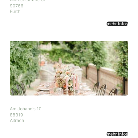
90766
Fürth
mehr Infos
Am Johannis 10
88319
Aitrach
mehr Infos