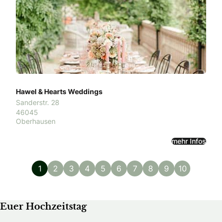
Hawel & Hearts Weddings
Sanderstr. 28
46045
Oberhausen
mehr Infos
1
2
3
4
5
6
7
8
9
10
Euer Hochzeitstag