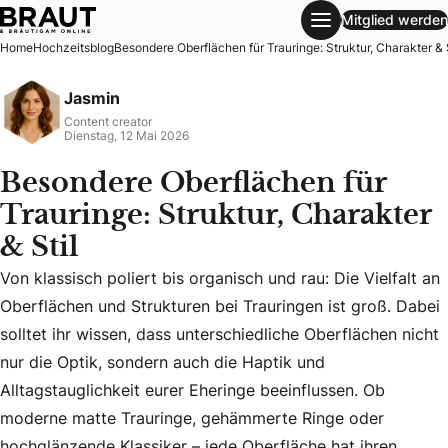
Mitglied werden
Besondere Oberflächen für Trauringe: Struktur, Charakter & 
Home
Hochzeitsblog
Besondere Oberflächen für Trauringe: Struktur, Charakter & S
Jasmin
Content creator
Dienstag, 12 Mai 2026
Besondere Oberflächen für
Trauringe: Struktur, Charakter
& Stil
Von klassisch poliert bis organisch und rau: Die Vielfalt an
Oberflächen und Strukturen bei Trauringen ist groß. Dabei
solltet ihr wissen, dass unterschiedliche Oberflächen nicht
nur die Optik, sondern auch die Haptik und
Von klassisch poliert bis organisch und rau: Die Vielfalt 
Alltagstauglichkeit eurer Eheringe beeinflussen. Ob
moderne matte Trauringe, gehämmerte Ringe oder
hochglänzende Klassiker – jede Oberfläche hat ihren