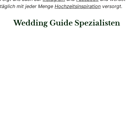
täglich mit jeder Menge
Hochzeitsinspiration
versorgt.
Wedding Guide Spezialisten
: PA Eventdekoration
PA Eventdekoration
Dekoration & Styling
: Celebrations e.K.