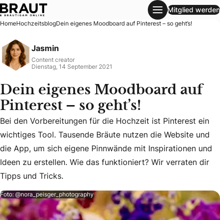
Mitglied werden
Dein eigenes Moodboard auf Pinterest – so geht’s!
Home
Hochzeitsblog
Dein eigenes Moodboard auf Pinterest – so geht’s!
Jasmin
Content creator
Dienstag, 14 September 2021
Dein eigenes Moodboard auf
Pinterest – so geht’s!
Bei den Vorbereitungen für die Hochzeit ist Pinterest ein
wichtiges Tool. Tausende Bräute nutzen die Website und
Bei den Vorbereitungen für die Hochzeit ist Pinterest ein w
die App, um sich eigene Pinnwände mit Inspirationen und
Ideen zu erstellen. Wie das funktioniert? Wir verraten dir
Tipps und Tricks.
Foto: @nora_peisger_photography