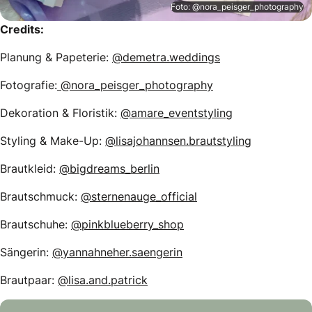
Foto: @nora_peisger_photography
Credits:
Planung & Papeterie:
@demetra.weddings
Fotografie:
@nora_peisger_photography
Dekoration & Floristik:
@amare_eventstyling
Styling & Make-Up:
@lisajohannsen.brautstyling
Brautkleid:
@bigdreams_berlin
Brautschmuck:
@sternenauge_official
Brautschuhe:
@pinkblueberry_shop
Sängerin:
@yannahneher.saengerin
Brautpaar:
@lisa.and.patrick