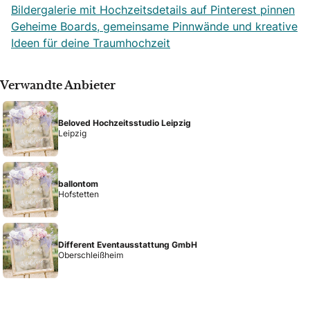
Bildergalerie mit Hochzeitsdetails auf Pinterest pinnen
Geheime Boards, gemeinsame Pinnwände und kreative
Ideen für deine Traumhochzeit
Verwandte Anbieter
Beloved Hochzeitsstudio Leipzig
Leipzig
ballontom
Hofstetten
Different Eventausstattung GmbH
Oberschleißheim