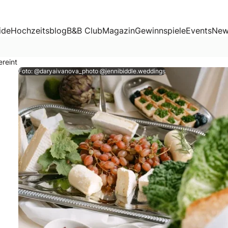
ide
Hochzeitsblog
B&B Club
Magazin
Gewinnspiele
Events
New
ereint
Foto: @daryaivanova_photo @jennibiddle.weddings
reativ gestaltet ist, hinterlässt bei den Gästen einen blei