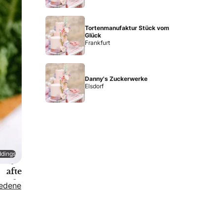
Tortenmanufaktur Stück vom
Glück
Frankfurt
Danny's Zuckerwerke
Elsdorf
ekter
ddings
tieg:
hafte
ks fürs
iedene
zeitsbuffet