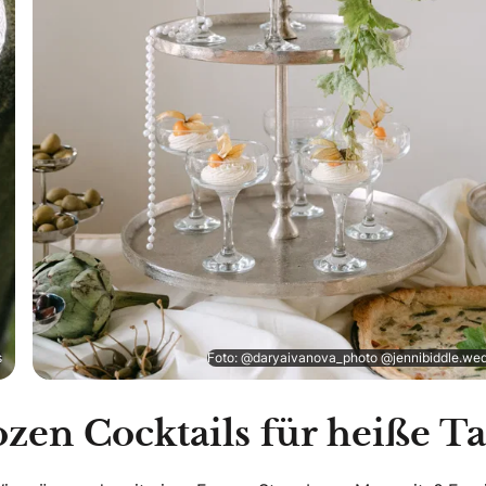
s
Foto: @daryaivanova_photo @jennibiddle.we
ozen Cocktails für heiße T