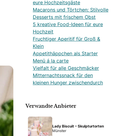
eure Hochzeitsgäste
Macarons und Törtchen: Stilvolle
Desserts mit frischem Obst
5 kreative Food-Ideen für eure
Hochzeit
Fruchtiger Aperitif für Groß &
Klein
Appetithäppchen als Starter
Menü á la carte
Vielfalt für alle Geschmäcker
Mitternachtssnack für den
kleinen Hunger zwischendurch
Verwandte Anbieter
Lady Biscuit – Skulpturtorten
Münster