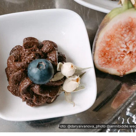
Foto: @daryaivanova_photo @jennibiddle.we