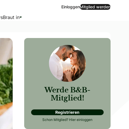
Einloggen
Mitglied werden
s
Braut in
Werde B&B-
Mitglied!
Registrieren
benden Eindruck. Egal, ob herzhaft oder süß – von der stilvo
Schon Mitglied?
Hier einloggen