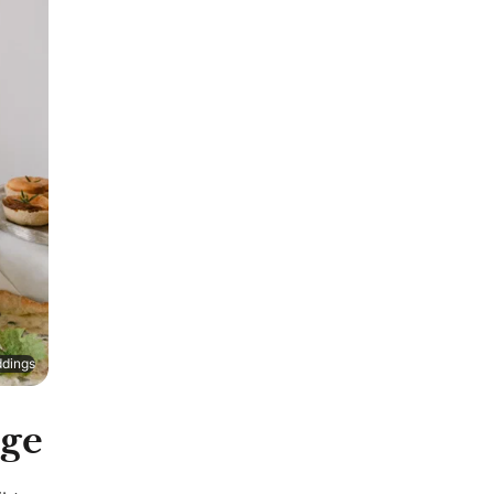
ddings
age