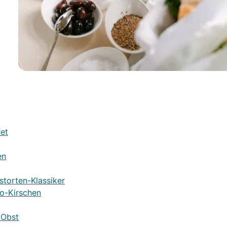
fet
en
storten-Klassiker
no-Kirschen
 Obst