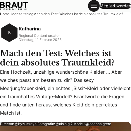
Mitglied werden
Mach den Test: Welches ist dein absolutes Traumkleid?
Home
Hochzeitsblog
Mach den Test: Welches ist dein absolutes Traumkleid?
Katharina
K
Regional Content creator
Dienstag, 11 Februar 2025
Mach den Test: Welches ist
dein absolutes Traumkleid?
Eine Hochzeit, unzählige wunderschöne Kleider … Aber
welches passt am besten zu dir? Das sexy
Eine Hochzeit, unzählige wunderschöne Kleider … Aber welch
Meerjungfrauenkleid, ein echtes „Sissi“-Kleid oder vielleicht
ein traumhaftes Vintage-Modell? Beantworte die Fragen
und finde unten heraus, welches Kleid dein perfektes
Match ist!
Director: @byzumrayn Fotografin: @als.nlg 2.Model: @johanna.grete