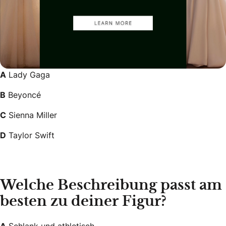
A
Lady Gaga
B
Beyoncé
C
Sienna Miller
D
Taylor Swift
Welche Beschreibung passt am
besten zu deiner Figur?
A
Schlank und athletisch