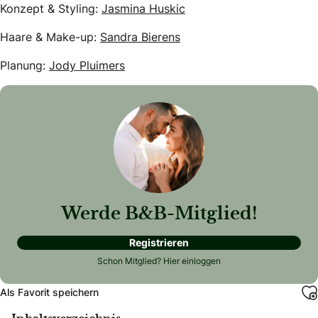
Konzept & Styling:
Jasmina Huskic
Haare & Make-up:
Sandra Bierens
Planung:
Jody Pluimers
Werde B&B-Mitglied!
Registrieren
Schon Mitglied?
Hier einloggen
Als Favorit speichern