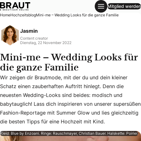
Mitglied werden
Mini-me – Wedding Looks für die ganze Familie
Home
Hochzeitsblog
Mini-me – Wedding Looks für die ganze Familie
Jasmin
Content creator
Dienstag, 22 November 2022
Mini-me – Wedding Looks für
die ganze Familie
Wir zeigen dir Brautmode, mit der du und dein kleiner
Schatz einen zauberhaften Auftritt hinlegt. Denn die
Wir zeigen dir Brautmode, mit der du und dein kleiner Sch
neuesten Wedding-Looks sind beides: modisch und
babytauglich! Lass dich inspirieren von unserer supersüßen
Fashion-Reportage mit Summer Glow und lies gleichzeitig
die besten Tipps für eine Hochzeit mit Kind.
Kleid: Blue by Enzoani. Ringe: Rauschmayer, Christian Bauer. Halskette: Poirier.