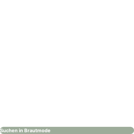
Hochzeitshaus Boos – Stuttgart
Brautmode
: Hochzeitshaus Boos – Kaufering
Hochzeitshaus Boos – Kaufering
Brautmode
Suchen in Brautmode