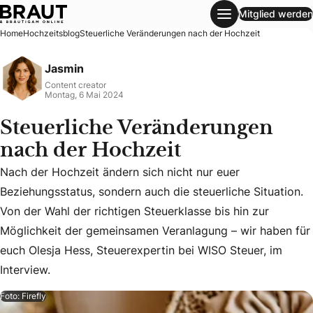
Mitglied werden
Steuerliche Veränderungen nach der Hochzeit
Home
Hochzeitsblog
Steuerliche Veränderungen nach der Hochzeit
Jasmin
Content creator
Montag, 6 Mai 2024
Steuerliche Veränderungen
nach der Hochzeit
Nach der Hochzeit ändern sich nicht nur euer
Beziehungsstatus, sondern auch die steuerliche Situation.
Nach der Hochzeit ändern sich nicht nur euer Beziehungssta
Von der Wahl der richtigen Steuerklasse bis hin zur
Möglichkeit der gemeinsamen Veranlagung – wir haben für
euch Olesja Hess, Steuerexpertin bei WISO Steuer, im
Interview.
Foto: Firefly