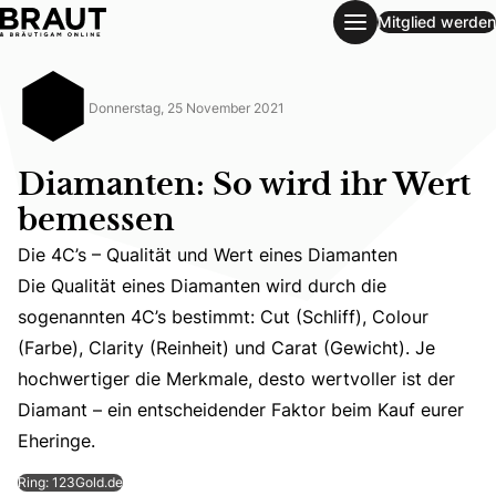
Mitglied werden
Diamanten: So wird ihr Wert bemessen
Donnerstag, 25 November 2021
Diamanten: So wird ihr Wert
bemessen
Die 4C’s – Qualität und Wert eines Diamanten
Die Qualität eines Diamanten wird durch die
sogenannten 4C’s bestimmt: Cut (Schliff), Colour
Die 4C’s – Qualität und Wert eines Diamanten
(Farbe), Clarity (Reinheit) und Carat (Gewicht). Je
Die Qualität eines Diamanten wird durch die sogenannten 
hochwertiger die Merkmale, desto wertvoller ist der
Diamant – ein entscheidender Faktor beim Kauf eurer
Eheringe.
Ring: 123Gold.de