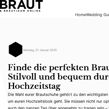
Finde die perfekten Brautschuhe: Stilvoll und bequem durc
Home
Wedding Gu
Montag, 27 Januar 2025
Finde die perfekten Bra
Stilvoll und bequem du
Hochzeitstag
Die Wahl eurer Brautschuhe gehört zu den wichtigsten
Die Wahl eurer Brautschuhe gehört zu den wichtigsten 
um euren Hochzeitslook geht. Sie müssen nicht nur op
auch den ganzen Tag über angenehm zu tragen sein – 