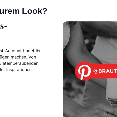
eurem Look?
s-
t-Account findet ihr
nügen machen. Von
n zu atemberaubenden
er Inspirationen.
dboard