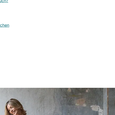
euch?
achen