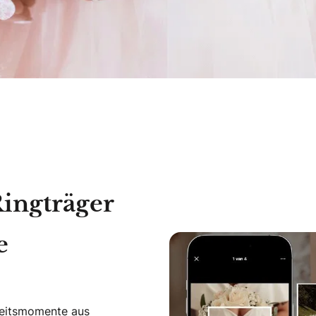
Ringträger
e
zeitsmomente aus