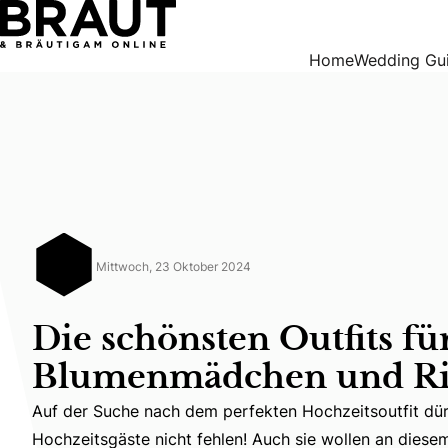
Die schönsten Outfits für eure Blumenmädchen und Ringträ
Home
Wedding Gu
Mittwoch, 23 Oktober 2024
Die schönsten Outfits fü
Blumenmädchen und Ri
Auf der Suche nach dem perfekten Hochzeitsoutfit dür
Auf der Suche nach dem perfekten Hochzeitsoutfit dürf
Hochzeitsgäste nicht fehlen! Auch sie wollen an diese