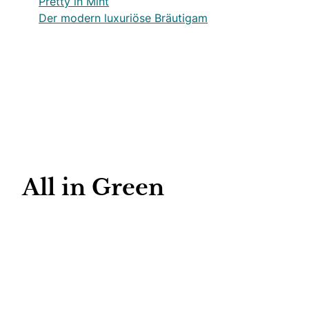
Pretty in Mint
Der modern luxuriöse Bräutigam
All in Green