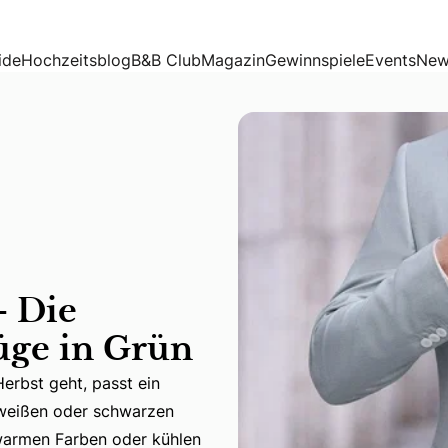
n Grün
ide
Hochzeitsblog
B&B Club
Magazin
Gewinnspiele
Events
New
– Die
üge in Grün
erbst geht, passt ein
 weißen oder schwarzen
Herbst geht, passt ein grüner Hochzeitsanzug perfekt. Kla
 warmen Farben oder kühlen