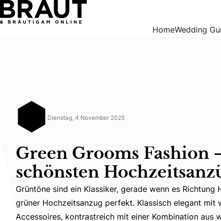
Green Grooms Fashion – Die schönsten Hochzeitsanzüge i
Home
Wedding Gu
Dienstag, 4 November 2025
Green Grooms Fashion 
schönsten Hochzeitsanz
Grüntöne sind ein Klassiker, gerade wenn es Richtung H
grüner Hochzeitsanzug perfekt. Klassisch elegant mit
Grüntöne sind ein Klassiker, gerade wenn es Richtung 
Accessoires, kontrastreich mit einer Kombination aus