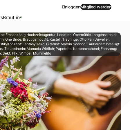
Einloggen
Mitglied werden
s
Braut in
t: Froschkönig Hochzeitsagentur; Location: Obermühle Langenselbold;
nly One Bride; Bräutigamoutfit: Kastell; Trauringe: Otto Parr Juwelier;
tik/Konzept: FantasyDeko; Gitarrist: Marvin Scondo – Außerdem beteiligt:
os; Traurednerin: Manuela Wittlich; Papeterie: Kartenmacherei; Fahrzeug:
; Sekt: Flik; Wimpel: Mummelito
 zu gestalten. Ausgewählte Melodien sorgen für eine eige