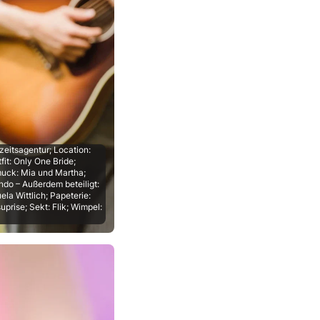
eitsagentur; Location:
it: Only One Bride;
hmuck: Mia und Martha;
ndo – Außerdem beteiligt:
la Wittlich; Papeterie:
rise; Sekt: Flik; Wimpel: