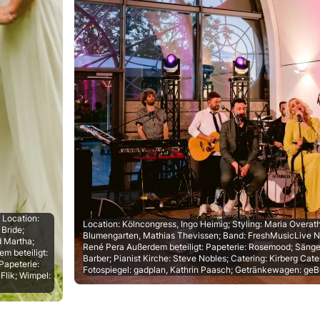
 Location:
Location: Kölncongress, Ingo Heimig; Styling: Maria Overa
 Bride;
Blumengarten, Mathias Thevissen; Band: FreshMusicLive Ni
d Martha;
René Pera Außerdem beteiligt: Papeterie: Rosemood; Sänge
m beteiligt:
Barber; Pianist Kirche: Steve Nobles; Catering: Kirberg Cate
Papeterie:
Fotospiegel: gadplan, Kathrin Paasch; Getränkewagen: ge
Flik; Wimpel: