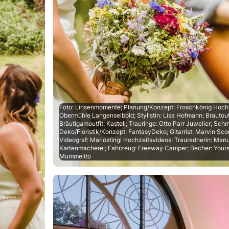
Foto: Linsenmomente; Planung/Konzept: Froschkönig Hochz
Obermühle Langenselbold; Stylistin: Lisa Hofmann; Brautoutf
Bräutigamoutfit: Kastell; Trauringe: Otto Parr Juwelier; Sc
Deko/Floristik/Konzept: FantasyDeko; Gitarrist: Marvin Sco
Videograf: Mariostingl Hochzeitsvideos; Traurednerin: Manue
Kartenmacherei; Fahrzeug: Freeway Camper; Becher: Yoursup
Mummelito