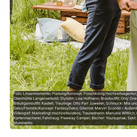
Foto: Linsenmomente; Planung/Konzept: Froschkönig Hochzeitsagentur;
Obermühle Langenselbold; Stylistin: Lisa Hofmann; Brautoutfit: Only One
Bräutigamoutfit: Kastell; Trauringe: Otto Parr Juwelier; Schmuck: Mia un
Deko/Floristik/Konzept: FantasyDeko; Gitarrist: Marvin Scondo – Außerde
Videograf: Mariostingl Hochzeitsvideos; Traurednerin: Manuela Wittlich; 
Kartenmacherei; Fahrzeug: Freeway Camper; Becher: Yoursuprise; Sekt: 
Mummelito