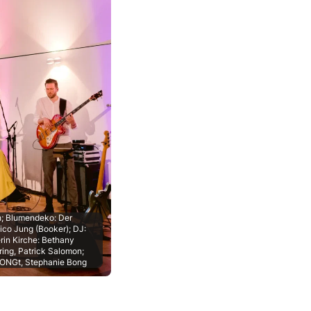
th; Blumendeko: Der
co Jung (Booker); DJ:
rin Kirche: Bethany
ring, Patrick Salomon;
BONGt, Stephanie Bong