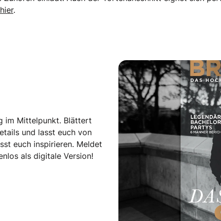
hier
.
 im Mittelpunkt. Blättert
tails und lasst euch von
st euch inspirieren. Meldet
los als digitale Version!
igam Special