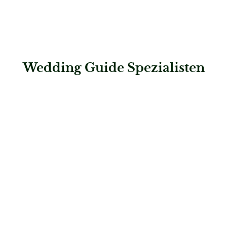
Wedding Guide Spezialisten
: Steigenberger Grandhotel & Spa Heringsdorf
Steigenberger Grandhotel & Spa Heringsdorf