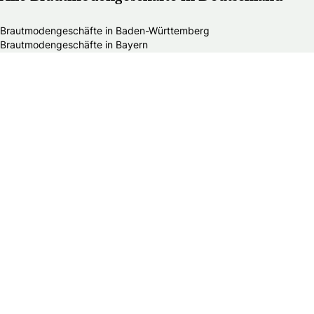
Brautmodengeschäfte in Baden-Württemberg
Brautmodengeschäfte in Bayern
Brautmodengeschäfte in Berlin
Brautmodengeschäfte in Brandenburg
Brautmodengeschäfte in Bremen
Brautmodengeschäfte in Hamburg
Brautmodengeschäfte in Hessen
Brautmodengeschäfte in Mecklenburg-Vorpommern
Brautmodengeschäfte in Niedersachsen
Brautmodengeschäfte in Nordrhein-Westfalen
Brautmodengeschäfte in Rheinland-Pfalz
Brautmodengeschäfte in Saarland
Brautmodengeschäfte in Sachsen
Brautmodengeschäfte in Sachsen-Anhalt
Brautmodengeschäfte in Schleswig-Holstein
Brautmodengeschäfte in Thüringen
Alle HochzeitsfotografInnen in Deutschland
Die schönsten Hochzeitsfotos Deutschlands