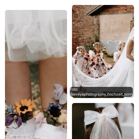
Foto
@eveyephotography_hochzeit_bonn