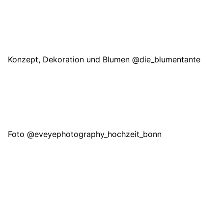
Konzept, Dekoration und Blumen
@die_blumentante
Foto
@eveyephotography_hochzeit_bonn
Ausstattung Braut
@only.one.bride