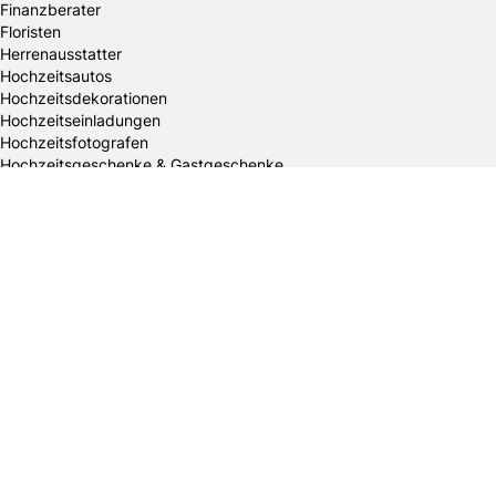
Finanzberater
Floristen
Herrenausstatter
Hochzeitsautos
Hochzeitsdekorationen
Hochzeitseinladungen
Hochzeitsfotografen
Hochzeitsgeschenke & Gastgeschenke
Hochzeitsmessen
Hochzeitsplaner
Hochzeitstortenanbieter
Juweliere & Goldschmiede
Kindermodegeschäfte
Reisebüros
Standesämter
Trauredner