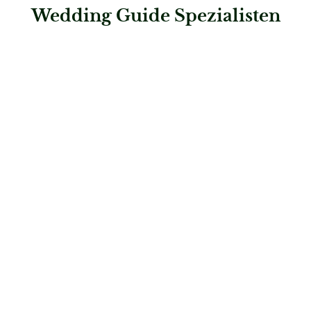
Wedding Guide Spezialisten
: capturing moments – Hochzeitsfotografie by Magdalena Be
capturing moments – Hochzeitsfotografie by
Magdalena Becker
Hochzeitsfotografie & Video
: Svetlana Kohlmeier Fotografie