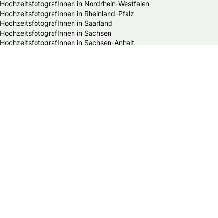
HochzeitsfotografInnen in Nordrhein-Westfalen
HochzeitsfotografInnen in Rheinland-Pfalz
HochzeitsfotografInnen in Saarland
HochzeitsfotografInnen in Sachsen
HochzeitsfotografInnen in Sachsen-Anhalt
HochzeitsfotografInnen in Schleswig-Holstein
HochzeitsfotografInnen in Thüringen
Alle Hochzeitsdienstleister in Deutschland
Bands & DJs
Bekleidungsgeschäfte für Hochzeitsgäste
Brautaccessoires
Brautmodengeschäfte
Brautstylisten
Finanzberater
Floristen
Herrenausstatter
Hochzeitsautos
Hochzeitsdekorationen
Hochzeitseinladungen
Hochzeitsfotografen