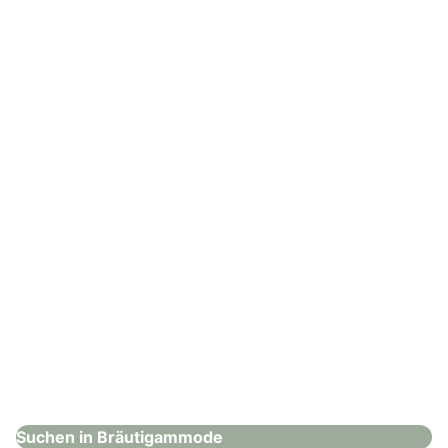
Otten Menswear Outlet | Ingersheim
Bräutigammode
: DIGEL Fabrikverkauf | Pforzheim
DIGEL Fabrikverkauf | Pforzheim
Bräutigammode
Suchen in Bräutigammode