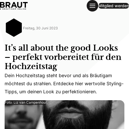
Mitglied werden
It’s all about the good Looks – perfekt vorbereitet für den
Freitag, 30 Juni 2023
It’s all about the good Looks
– perfekt vorbereitet für den
Hochzeitstag
Dein Hochzeitstag steht bevor und als Bräutigam möchtes
Dein Hochzeitstag steht bevor und als Bräutigam
möchtest du strahlen. Entdecke hier wertvolle Styling-
Tipps, um deinen Look zu perfektionieren.
Foto: Liz van Campenhout