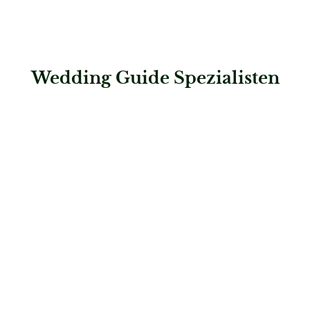
Wedding Guide Spezialisten
: Die-Hochzeits-Galerie
Die-Hochzeits-Galerie
Brautmode