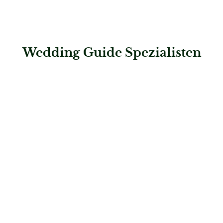
Wedding Guide Spezialisten
: Die-Hochzeits-Galerie
Die-Hochzeits-Galerie
Brautmode