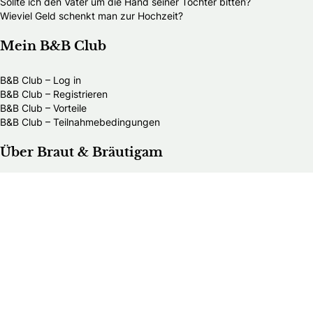
Sollte ich den Vater um die Hand seiner Tochter bitten?
Wieviel Geld schenkt man zur Hochzeit?
Mein B&B Club
B&B Club – Log in
B&B Club – Registrieren
B&B Club – Vorteile
B&B Club – Teilnahmebedingungen
Über Braut & Bräutigam
Braut & Bräutigam ist eine führende Plattform rund ums
Heiraten. Wir bieten heiratswilligen Paaren umfassende
Informationen, inspirierende Ideen und praktische
Ratschläge für die Hochzeitsplanung.