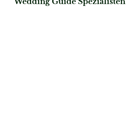
Wedding Guide Spezialisten
: Kleidlliebe & Brautglück
Kleidlliebe & Brautglück
Brautmode
: Lisa Dörr Unique Bridal Concept