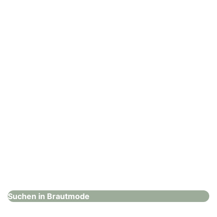
Hochzeitshaus Boos – Ingolstadt
Brautmode
: Hochzeitshaus Boos – Kaufering
Hochzeitshaus Boos – Kaufering
Brautmode
Suchen in Brautmode