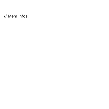
// Mehr Infos:
www.diebraut.de
Euer Hochzeitstag
B&B Club
Hochzeitsblog
Marken
Hochzeitsmessen
Gewinnspiele
Braut & Bräutigam Magazin kaufen