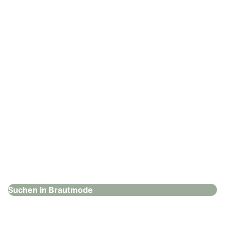
Brautmode
: Hochzeitshaus Boos – Mannheim
Hochzeitshaus Boos – Mannheim
Brautmode
Suchen in Brautmode