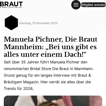
Mitglied werden
Manuela Pichner, Die Braut Mannheim: „Bei uns gibt es alle
Dienstag, 25 November 2025
Manuela Pichner, Die Braut
Mannheim: „Bei uns gibt es
alles unter einem Dach!“
Seit über 35 Jahren führt Manuela Pichner den
Seit über 35 Jahren führt Manuela Pichner den renommiert
renommierten Bridal Store Die Braut in Mannheim.
Grund genug für ein langes Interview mit Braut &
Bräutigam Magazin. Hier verrät sie alles über die
Trends für 2026.