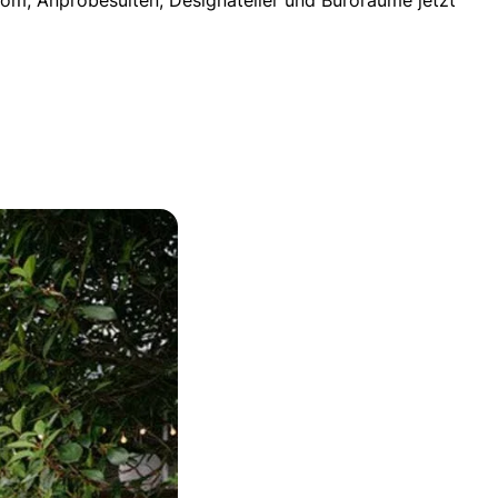
om, Anprobesuiten, Designatelier und Büroräume jetzt