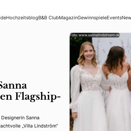
agship-Store
ide
Hochzeitsblog
B&B Club
Magazin
Gewinnspiele
Events
New
Foto: www.sannalindstroem.de
Sanna
en Flagship-
t Designerin Sanna
 Designerin Sanna Lindström ein weiteres Stück Erfolgsgesc
achtvolle „Villa Lindström“