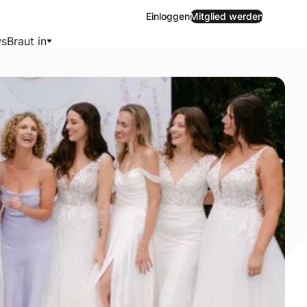
Einloggen
Mitglied werden
s
Braut in
hichte. Die prachtvolle „Villa Lindström“ vereint erstmals 