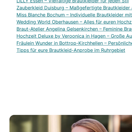
LILLY Essen – Vielfältige Brautkleider für jeden Stil
Zauberkleid Duisburg – Maßgefertigte Brautkleider 
Miss Blanche Bochum – Individuelle Brautkleider mit
Wedding World Oberhausen – Alles für euren Hochz
Braut-Atelier Angelina Gelsenkirchen – Feminine Bra
Hochzeit Deluxe by Veroonica in Hagen – Große Aus
Fräulein Wunder in Bottrop-Kirchhellen – Persönlic
Tipps für eure Brautkleid-Anprobe im Ruhrgebiet