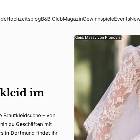
ide
Hochzeitsblog
B&B Club
Magazin
Gewinnspiele
Events
New
Kleid: Massy von Pronovias
kleid im
e Brautkleidsuche – von
 hin zu Geschäften mit
 Brautkleidsuche – von modernen Stores mit kuratierter Des
s in Dortmund findet ihr