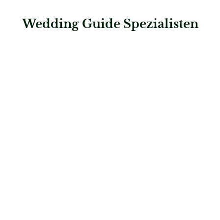
Wedding Guide Spezialisten
: Spreejuwel Hochzeiten
Spreejuwel Hochzeiten
Hochzeitsplaner
: First Class Concept