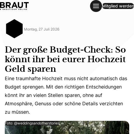
Mitglied werden
Der große Budget-Check: So könnt ihr bei eurer Hochzeit 
Montag, 27 Juli 2026
Der große Budget-Check: So
könnt ihr bei eurer Hochzeit
Geld sparen
Eine traumhafte Hochzeit muss nicht automatisch das
Eine traumhafte Hochzeit muss nicht automatisch das Bud
Budget sprengen. Mit den richtigen Entscheidungen
könnt ihr an vielen Stellen sparen, ohne auf
Atmosphäre, Genuss oder schöne Details verzichten
zu müssen.
Foto: @weddingsandotherstories