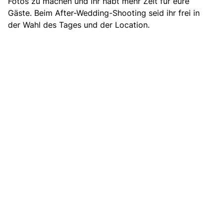
Fotos zu machen und ihr habt mehr Zeit für eure
Gäste. Beim After-Wedding-Shooting seid ihr frei in
der Wahl des Tages und der Location.
Trauringe
Wählt für eure Trauringe ein schlichtes, zeitloses
Design. Später könnt ihr noch einen Memoire-Ring