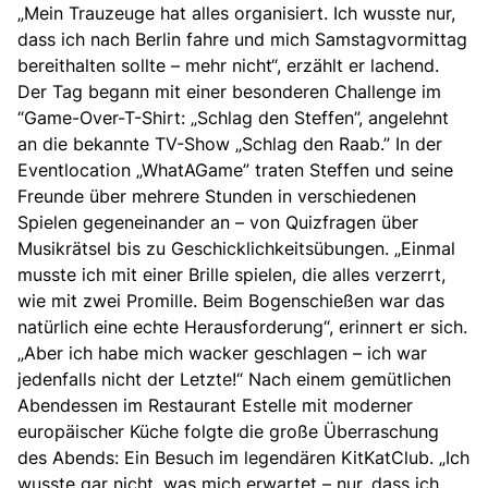
„Mein Trauzeuge hat alles organisiert. Ich wusste nur,
dass ich nach Berlin fahre und mich Samstagvormittag
bereithalten sollte – mehr nicht“, erzählt er lachend.
Der Tag begann mit einer besonderen Challenge im
“Game-Over-T-Shirt: „Schlag den Steffen”, angelehnt
an die bekannte TV-Show „Schlag den Raab.” In der
Eventlocation „WhatAGame” traten Steffen und seine
Freunde über mehrere Stunden in verschiedenen
Spielen gegeneinander an – von Quizfragen über
Musikrätsel bis zu Geschicklichkeitsübungen. „Einmal
musste ich mit einer Brille spielen, die alles verzerrt,
wie mit zwei Promille. Beim Bogenschießen war das
natürlich eine echte Herausforderung“, erinnert er sich.
„Aber ich habe mich wacker geschlagen – ich war
jedenfalls nicht der Letzte!“ Nach einem gemütlichen
Abendessen im Restaurant Estelle mit moderner
europäischer Küche folgte die große Überraschung
des Abends: Ein Besuch im legendären KitKatClub. „Ich
wusste gar nicht, was mich erwartet – nur, dass ich