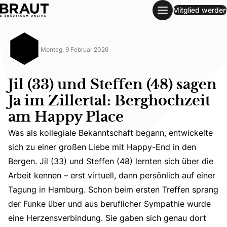
Mitglied werden
Jil (33) und Steffen (48) sagen Ja im Zillertal: Berghochz
Montag, 9 Februar 2026
Jil (33) und Steffen (48) sagen
Ja im Zillertal: Berghochzeit
am Happy Place
Was als kollegiale Bekanntschaft begann, entwickelte
sich zu einer großen Liebe mit Happy-End in den
Bergen. Jil (33) und Steffen (48) lernten sich über die
Arbeit kennen – erst virtuell, dann persönlich auf einer
Was als kollegiale Bekanntschaft begann, entwickelte sic
Tagung in Hamburg. Schon beim ersten Treffen sprang
der Funke über und aus beruflicher Sympathie wurde
eine Herzensverbindung. Sie gaben sich genau dort