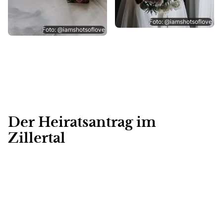
Foto: @iamshotsoflove
Foto: @iamshotsoflove
Der Heiratsantrag im
Zillertal