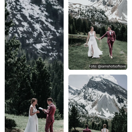
Foto: @iamshotsoflove