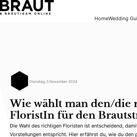
Wie wählt man den/die richtige/n FloristIn für den Brautstr
Home
Wedding Gu
Dienstag, 5 November 2024
Wie wählt man den/die r
FloristIn für den Brauts
Die Wahl des richtigen Floristen ist entscheidend, dami
Die Wahl des richtigen Floristen ist entscheidend, dami
Vorstellungen entspricht. Hier erfährst du, wie du den 