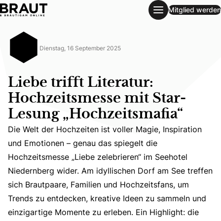
Mitglied werden
Liebe trifft Literatur: Hochzeitsmesse mit Star-Lesung „Ho
Dienstag, 16 September 2025
Liebe trifft Literatur:
Hochzeitsmesse mit Star-
Lesung „Hochzeitsmafia“
Die Welt der Hochzeiten ist voller Magie, Inspiration
und Emotionen – genau das spiegelt die
Hochzeitsmesse „Liebe zelebrieren“ im Seehotel
Die Welt der Hochzeiten ist voller Magie, Inspiration u
Niedernberg wider. Am idyllischen Dorf am See treffen
sich Brautpaare, Familien und Hochzeitsfans, um
Trends zu entdecken, kreative Ideen zu sammeln und
einzigartige Momente zu erleben. Ein Highlight: die