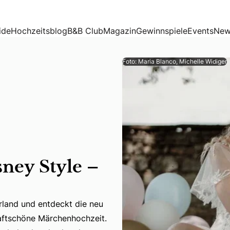
ide
Hochzeitsblog
B&B Club
Magazin
Gewinnspiele
Events
New
Foto: Maria Blanco, Michelle Widiger
ney Style –
rland und entdeckt die neu
rland und entdeckt die neu interpretierte Kulisse des Dis
haftschöne Märchenhochzeit.