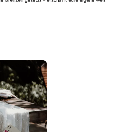
ine Grenzen gesetzt – erschafft eure eigene Welt