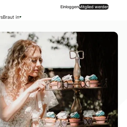
Einloggen
Mitglied werden
s
Braut in
ney-Klassikers als traumhaftschöne Märchenhochzeit. Einma