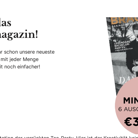
das
agazin!
hr schon unsere neueste
 mit jeder Menge
t noch einfacher!
este Hochzeitsmagazin!