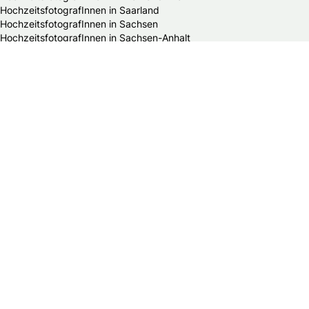
HochzeitsfotografInnen in Saarland
HochzeitsfotografInnen in Sachsen
HochzeitsfotografInnen in Sachsen-Anhalt
HochzeitsfotografInnen in Schleswig-Holstein
HochzeitsfotografInnen in Thüringen
Alle Hochzeitsdienstleister in Deutschland
Bands & DJs
Bekleidungsgeschäfte für Hochzeitsgäste
Brautaccessoires
Brautmodengeschäfte
Brautstylisten
Finanzberater
Floristen
Herrenausstatter
Hochzeitsautos
Hochzeitsdekorationen
Hochzeitseinladungen
Hochzeitsfotografen
Hochzeitsgeschenke & Gastgeschenke
Hochzeitsmessen