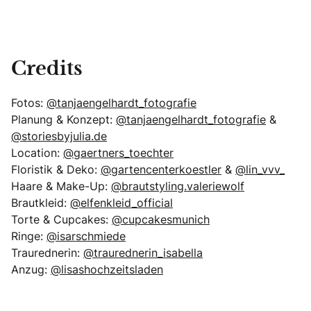
Credits
Fotos:
@tanjaengelhardt_fotografie
Planung & Konzept:
@tanjaengelhardt_fotografie
&
@storiesbyjulia.de
Location:
@gaertners_toechter
Floristik & Deko:
@gartencenterkoestler
&
@lin_vvv_
Haare & Make-Up:
@brautstyling.valeriewolf
Brautkleid:
@elfenkleid_official
Torte & Cupcakes:
@cupcakesmunich
Ringe:
@isarschmiede
Traurednerin:
@traurednerin_isabella
Anzug:
@lisashochzeitsladen