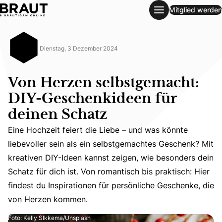
Mitglied werden
Von Herzen selbstgemacht: DIY-Geschenkideen für deinen
Dienstag, 3 Dezember 2024
Von Herzen selbstgemacht:
DIY-Geschenkideen für
deinen Schatz
Eine Hochzeit feiert die Liebe – und was könnte
liebevoller sein als ein selbstgemachtes Geschenk? Mit
Eine Hochzeit feiert die Liebe – und was könnte liebevol
kreativen DIY-Ideen kannst zeigen, wie besonders dein
Schatz für dich ist. Von romantisch bis praktisch: Hier
findest du Inspirationen für persönliche Geschenke, die
von Herzen kommen.
Foto: Kelly SIkkema/Unsplash