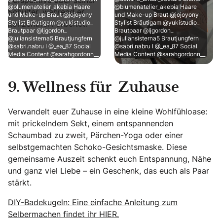
@blumenatelier_akebia Haare
@blumenatelier_akebia Haare
und Make-up Braut @jojoyony
und Make-up Braut @jojoyony
Stylist Bräutigam @yukistudio_
Stylist Bräutigam @yukistudio_
Brautpaar @ljgordon_
Brautpaar @ljgordon_
@juliansisterna5 Brautjungfern
@juliansisterna5 Brautjungfern
@sabri.nabru I @_ea_87 Social
@sabri.nabru I @_ea_87 Social
Media Content @sarahgordonn__
Media Content @sarahgordonn__
9. Wellness für Zuhause
Verwandelt euer Zuhause in eine kleine Wohlfühloase:
mit prickelndem Sekt, einem entspannenden
Schaumbad zu zweit, Pärchen-Yoga oder einer
selbstgemachten Schoko-Gesichtsmaske. Diese
gemeinsame Auszeit schenkt euch Entspannung, Nähe
und ganz viel Liebe – ein Geschenk, das euch als Paar
stärkt.
DIY-Badekugeln: Eine einfache Anleitung zum
Selbermachen findet ihr HIER.