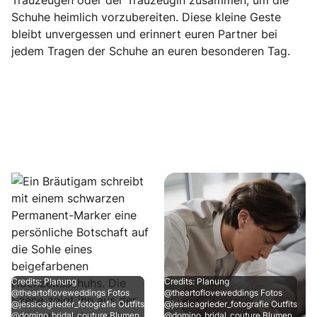
Trauzeugen oder der Trauzeugin zusammen, um die
Schuhe heimlich vorzubereiten. Diese kleine Geste
bleibt unvergessen und erinnert euren Partner bei
jedem Tragen der Schuhe an euren besonderen Tag.
Credits: Planung
Credits: Planung
@theartofloveweddings Fotos
@theartofloveweddings Fotos
@jessicagrieder_fotografie Outfits
@jessicagrieder_fotografie Outfits
@domino_bridal_couture Blumen
@domino_bridal_couture Blumen