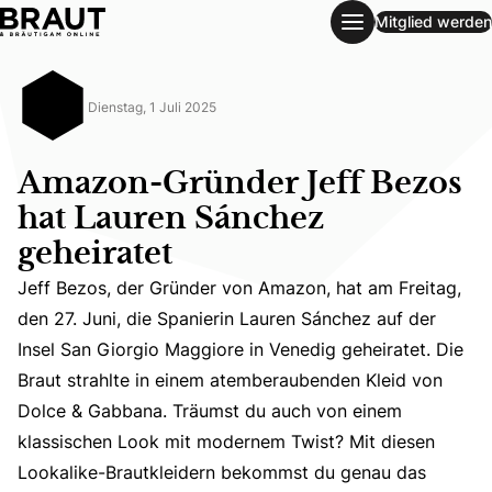
Mitglied werden
Amazon-Gründer Jeff Bezos hat Lauren Sánchez geheirate
Dienstag, 1 Juli 2025
Amazon-Gründer Jeff Bezos
hat Lauren Sánchez
geheiratet
Jeff Bezos, der Gründer von Amazon, hat am Freitag,
den 27. Juni, die Spanierin Lauren Sánchez auf der
Insel San Giorgio Maggiore in Venedig geheiratet. Die
Jeff Bezos, der Gründer von Amazon, hat am Freitag, den
Braut strahlte in einem atemberaubenden Kleid von
Dolce & Gabbana. Träumst du auch von einem
klassischen Look mit modernem Twist? Mit diesen
Lookalike-Brautkleidern bekommst du genau das