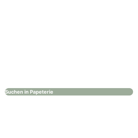
Papiergefühl
Papeterie
Suchen in Papeterie