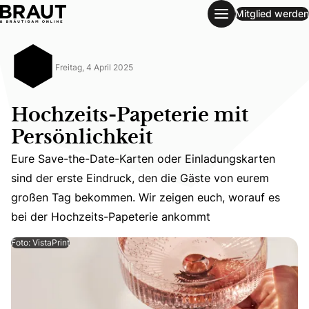
Mitglied werden
Hochzeits-Papeterie mit Persönlichkeit
Freitag, 4 April 2025
Hochzeits-Papeterie mit
Persönlichkeit
Eure Save-the-Date-Karten oder Einladungskarten
Eure Save-the-Date-Karten oder Einladungskarten sind 
sind der erste Eindruck, den die Gäste von eurem
großen Tag bekommen. Wir zeigen euch, worauf es
bei der Hochzeits-Papeterie ankommt
Foto: VistaPrint