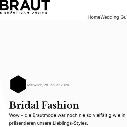
Bridal Fashion
Home
Wedding Gu
Mittwoch, 28 Januar 2026
Bridal Fashion
Wow – die Brautmode war noch nie so vielfältig wie in 
Wow – die Brautmode war noch nie so vielfältig wie in d
präsentieren unsere Lieblings-Styles.