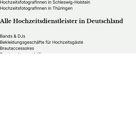
HochzeitsfotografInnen in Schleswig-Holstein
HochzeitsfotografInnen in Thüringen
Alle Hochzeitsdienstleister in Deutschland
Bands & DJs
Bekleidungsgeschäfte für Hochzeitsgäste
Brautaccessoires
Brautmodengeschäfte
Brautstylisten
Finanzberater
Floristen
Herrenausstatter
Hochzeitsautos
Hochzeitsdekorationen
Hochzeitseinladungen
Hochzeitsfotografen
Hochzeitsgeschenke & Gastgeschenke
Hochzeitsmessen
Hochzeitsplaner
Hochzeitstortenanbieter
Juweliere & Goldschmiede