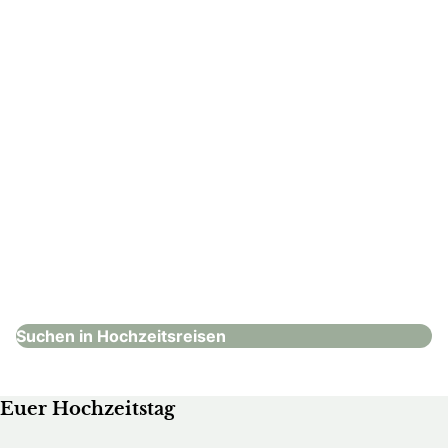
: Honeymoon Travel GmbH & Co. KG
Honeymoon Travel GmbH & Co. KG
Hochzeitsreisen
Suchen in Hochzeitsreisen
Euer Hochzeitstag