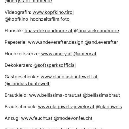
@bergstadt.momente
VideografIn:
www.kopfkino.tirol
@kopfkino_hochzeitsfilm.foto
Floristik:
tinas-dekoandmore.at
@tinasdekoandmore
Papeterie:
www.andeverafter.design
@and.everafter
Hochzeitskerze:
www.amery.at
@amery.at
Dekokerzen:
@softsparksofficial
Gastgeschenke:
www.claudiasbuntewelt.at
@claudias.buntewelt
Brautkleid:
www.bellissima-braut.at
@bellissimabraut
Brautschmuck:
www.clarjuwels-jewelry.at
@clarjuwels
Anzug:
www.feucht.at
@modevonfeucht