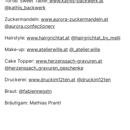
Torte/ Sweet Table:
www.kathis-backwerk.at
@kathis_backwerk
Zuckermandeln:
www.aurora-zuckermandeln.at
@aurora.confectionery
Hairstyle:
www.hairgrichtat.at
@hairgrichtat_by_melli
Make-up:
www.atelierwille.at
@_atelier.wille
Cake Topper:
www.herzenssach-gravuren.at
@herzenssach_gravuren_geschenke
Druckerei:
www.druckim12ten.at
@druckim12ten
Braut:
@fabiennegstn
Bräutigam: Mathias Prantl