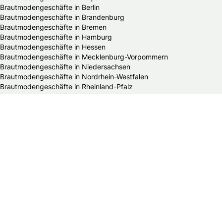
Brautmodengeschäfte in Berlin
Brautmodengeschäfte in Brandenburg
Brautmodengeschäfte in Bremen
Brautmodengeschäfte in Hamburg
Brautmodengeschäfte in Hessen
Brautmodengeschäfte in Mecklenburg-Vorpommern
Brautmodengeschäfte in Niedersachsen
Brautmodengeschäfte in Nordrhein-Westfalen
Brautmodengeschäfte in Rheinland-Pfalz
Brautmodengeschäfte in Saarland
Brautmodengeschäfte in Sachsen
Brautmodengeschäfte in Sachsen-Anhalt
Brautmodengeschäfte in Schleswig-Holstein
Brautmodengeschäfte in Thüringen
Alle HochzeitsfotografInnen in Deutschland
Die schönsten Hochzeitsfotos Deutschlands
HochzeitsfotografInnen in Baden-Württemberg
HochzeitsfotografInnen in Bayern
HochzeitsfotografInnen in Berlin
HochzeitsfotografInnen in Brandenburg