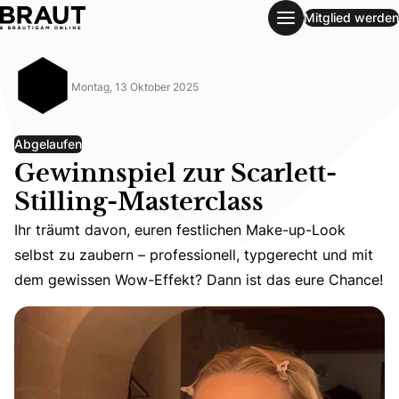
Mitglied werden
Gewinnspiel zur Scarlett-Stilling-Masterclass
Montag, 13 Oktober 2025
Abgelaufen
Gewinnspiel zur Scarlett-
Stilling-Masterclass
Ihr träumt davon, euren festlichen Make-up-Look selbst
Ihr träumt davon, euren festlichen Make-up-Look
selbst zu zaubern – professionell, typgerecht und mit
dem gewissen Wow-Effekt? Dann ist das eure Chance!