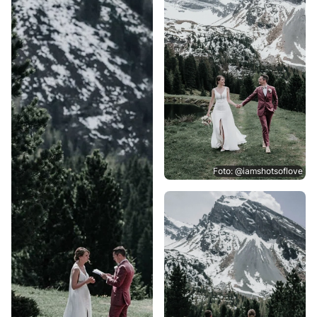
Foto: @iamshotsoflove