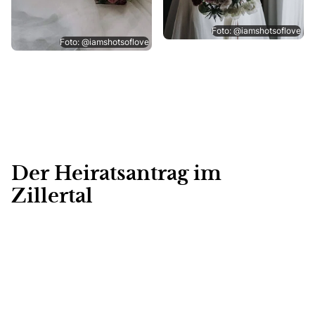
Foto: @iamshotsoflove
Foto: @iamshotsoflove
Der Heiratsantrag im
Zillertal