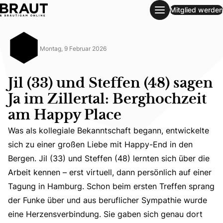
Mitglied werden
Jil (33) und Steffen (48) sagen Ja im Zillertal: Berghochz
Montag, 9 Februar 2026
Jil (33) und Steffen (48) sagen
Ja im Zillertal: Berghochzeit
am Happy Place
Was als kollegiale Bekanntschaft begann, entwickelte
sich zu einer großen Liebe mit Happy-End in den
Bergen. Jil (33) und Steffen (48) lernten sich über die
Arbeit kennen – erst virtuell, dann persönlich auf einer
Was als kollegiale Bekanntschaft begann, entwickelte sic
Tagung in Hamburg. Schon beim ersten Treffen sprang
der Funke über und aus beruflicher Sympathie wurde
eine Herzensverbindung. Sie gaben sich genau dort