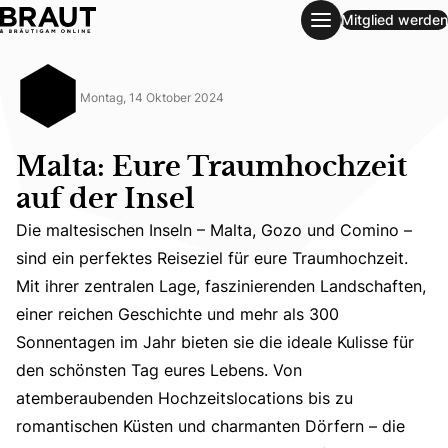
Mitglied werden
Malta: Eure Traumhochzeit auf der Insel
Montag, 14 Oktober 2024
Malta: Eure Traumhochzeit
auf der Insel
Die maltesischen Inseln – Malta, Gozo und Comino –
sind ein perfektes Reiseziel für eure Traumhochzeit.
Mit ihrer zentralen Lage, faszinierenden Landschaften,
einer reichen Geschichte und mehr als 300
Die maltesischen Inseln – Malta, Gozo und Comino – sind 
Sonnentagen im Jahr bieten sie die ideale Kulisse für
den schönsten Tag eures Lebens. Von
atemberaubenden Hochzeitslocations bis zu
romantischen Küsten und charmanten Dörfern – die