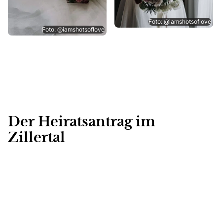
Foto: @iamshotsoflove
Foto: @iamshotsoflove
Der Heiratsantrag im
Zillertal