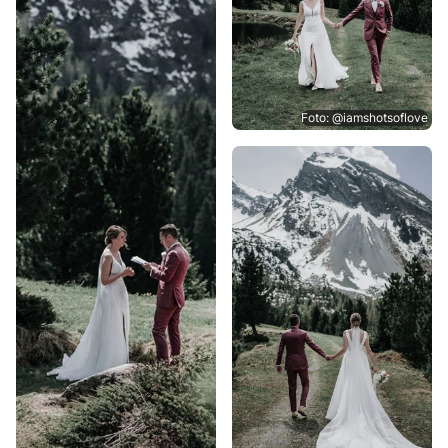
Foto: @iamshotsoflove