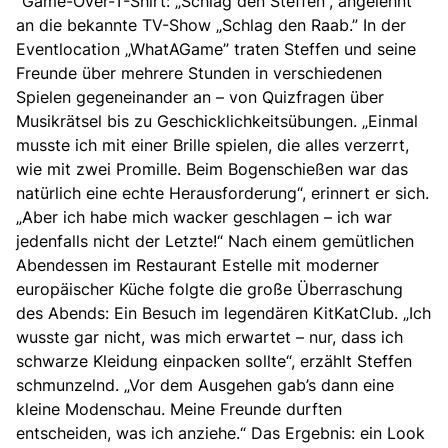
“Game-Over-T-Shirt: „Schlag den Steffen”, angelehnt
an die bekannte TV-Show „Schlag den Raab.” In der
Eventlocation „WhatAGame” traten Steffen und seine
Freunde über mehrere Stunden in verschiedenen
Spielen gegeneinander an – von Quizfragen über
Musikrätsel bis zu Geschicklichkeitsübungen. „Einmal
musste ich mit einer Brille spielen, die alles verzerrt,
wie mit zwei Promille. Beim Bogenschießen war das
natürlich eine echte Herausforderung“, erinnert er sich.
„Aber ich habe mich wacker geschlagen – ich war
jedenfalls nicht der Letzte!“ Nach einem gemütlichen
Abendessen im Restaurant Estelle mit moderner
europäischer Küche folgte die große Überraschung
des Abends: Ein Besuch im legendären KitKatClub. „Ich
wusste gar nicht, was mich erwartet – nur, dass ich
schwarze Kleidung einpacken sollte“, erzählt Steffen
schmunzelnd. „Vor dem Ausgehen gab’s dann eine
kleine Modenschau. Meine Freunde durften
entscheiden, was ich anziehe.“ Das Ergebnis: ein Look