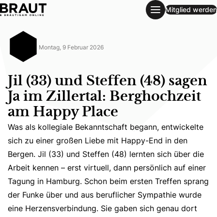
Mitglied werden
Jil (33) und Steffen (48) sagen Ja im Zillertal: Berghochz
Montag, 9 Februar 2026
Jil (33) und Steffen (48) sagen
Ja im Zillertal: Berghochzeit
am Happy Place
Was als kollegiale Bekanntschaft begann, entwickelte
sich zu einer großen Liebe mit Happy-End in den
Bergen. Jil (33) und Steffen (48) lernten sich über die
Arbeit kennen – erst virtuell, dann persönlich auf einer
Was als kollegiale Bekanntschaft begann, entwickelte sic
Tagung in Hamburg. Schon beim ersten Treffen sprang
der Funke über und aus beruflicher Sympathie wurde
eine Herzensverbindung. Sie gaben sich genau dort