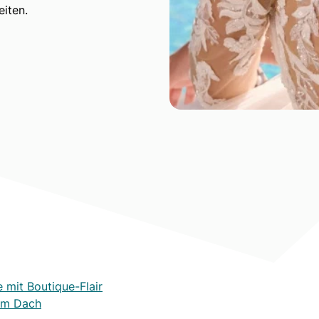
iten.
it Boutique-Flair
nem Dach