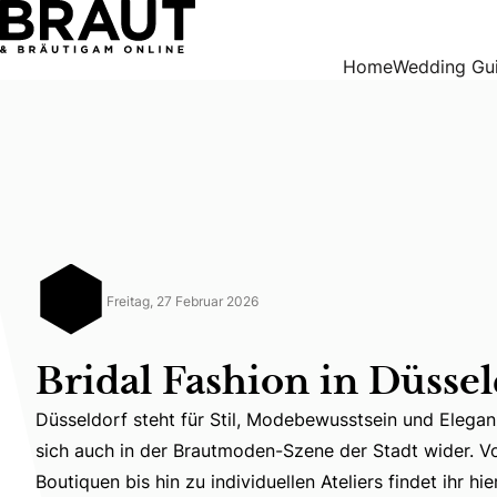
Bridal Fashion in Düsseldorf
Home
Wedding Gu
Freitag, 27 Februar 2026
Bridal Fashion in Düssel
Düsseldorf steht für Stil, Modebewusstsein und Elega
sich auch in der Brautmoden-Szene der Stadt wider. 
Düsseldorf steht für Stil, Modebewusstsein und Elegan
Boutiquen bis hin zu individuellen Ateliers findet ihr hi