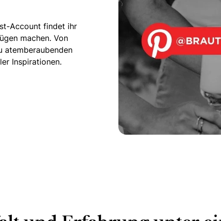
t-Account findet ihr
nügen machen. Von
n zu atemberaubenden
er Inspirationen.
dboard