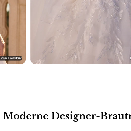
a von Ladybird
erne Designer-Brautmo