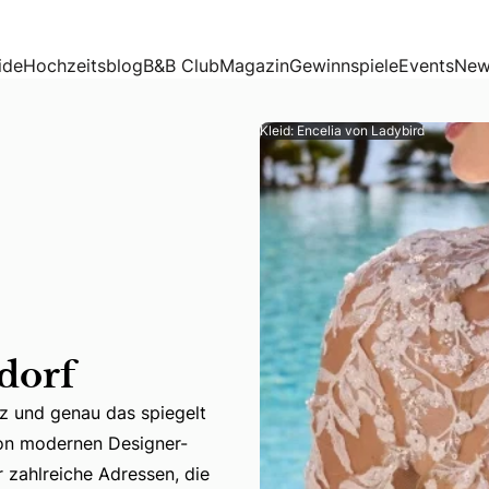
ide
Hochzeitsblog
B&B Club
Magazin
Gewinnspiele
Events
New
Kleid: Encelia von Ladybird
dorf
nz und genau das spiegelt
Von modernen Designer-
z und genau das spiegelt sich auch in der Brautmoden-Szene
er zahlreiche Adressen, die