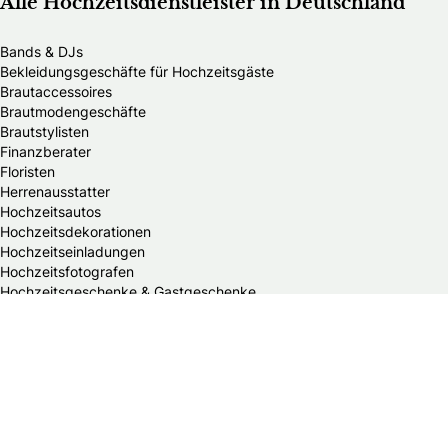
Alle Hochzeitsdienstleister in Deutschland
Bands & DJs
Bekleidungsgeschäfte für Hochzeitsgäste
Brautaccessoires
Brautmodengeschäfte
Brautstylisten
Finanzberater
Floristen
Herrenausstatter
Hochzeitsautos
Hochzeitsdekorationen
Hochzeitseinladungen
Hochzeitsfotografen
Hochzeitsgeschenke & Gastgeschenke
Hochzeitsmessen
Hochzeitsplaner
Hochzeitstortenanbieter
Juweliere & Goldschmiede
Kindermodegeschäfte
Reisebüros
Standesämter