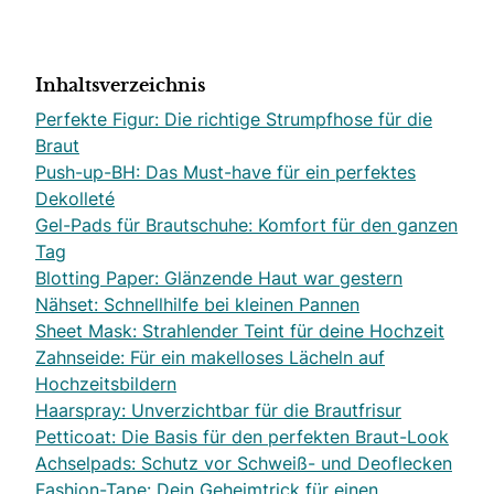
Inhaltsverzeichnis
Perfekte Figur: Die richtige Strumpfhose für die
Braut
Push-up-BH: Das Must-have für ein perfektes
Dekolleté
Gel-Pads für Brautschuhe: Komfort für den ganzen
Tag
Blotting Paper: Glänzende Haut war gestern
Nähset: Schnellhilfe bei kleinen Pannen
Sheet Mask: Strahlender Teint für deine Hochzeit
Zahnseide: Für ein makelloses Lächeln auf
Hochzeitsbildern
Haarspray: Unverzichtbar für die Brautfrisur
Petticoat: Die Basis für den perfekten Braut-Look
Achselpads: Schutz vor Schweiß- und Deoflecken
Fashion-Tape: Dein Geheimtrick für einen