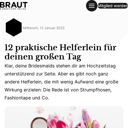
Mitglied werden
12 praktische Helferlein für deinen großen Tag
Mittwoch, 12 Januar 2022
12 praktische Helferlein für
deinen großen Tag
Klar, deine Bridesmaids stehen dir am Hochzeitstag
unterstützend zur Seite. Aber es gibt noch ganz
Klar, deine Bridesmaids stehen dir am Hochzeitstag unte
andere Helferlein, die mit wenig Aufwand eine große
Wirkung erzielen: Die Rede ist von Strumpfhosen,
Fashiontape und Co.