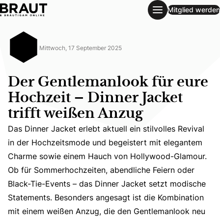
Mitglied werden
Der Gentlemanlook für eure Hochzeit – Dinner Jacket triff
Mittwoch, 17 September 2025
Der Gentlemanlook für eure
Hochzeit – Dinner Jacket
trifft weißen Anzug
Das Dinner Jacket erlebt aktuell ein stilvolles Revival
in der Hochzeitsmode und begeistert mit elegantem
Charme sowie einem Hauch von Hollywood-Glamour.
Das Dinner Jacket erlebt aktuell ein stilvolles Reviva
Ob für Sommerhochzeiten, abendliche Feiern oder
Black-Tie-Events – das Dinner Jacket setzt modische
Statements. Besonders angesagt ist die Kombination
mit einem weißen Anzug, die den Gentlemanlook neu