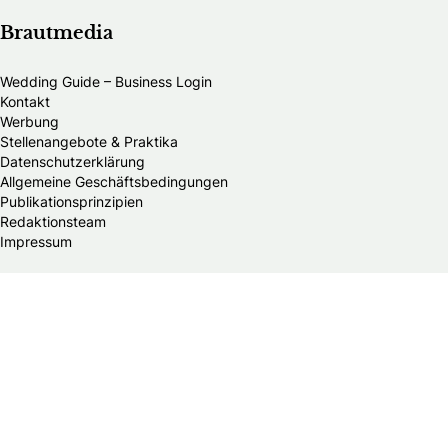
Brautmedia
Wedding Guide – Business Login
Kontakt
Werbung
Stellenangebote & Praktika
Datenschutzerklärung
Allgemeine Geschäftsbedingungen
Publikationsprinzipien
Redaktionsteam
Impressum
Alle Brautmodengeschäfte in Deutschland
Brautmodengeschäfte in Baden-Württemberg
Brautmodengeschäfte in Bayern
Brautmodengeschäfte in Berlin
Brautmodengeschäfte in Brandenburg
Brautmodengeschäfte in Bremen
Brautmodengeschäfte in Hamburg