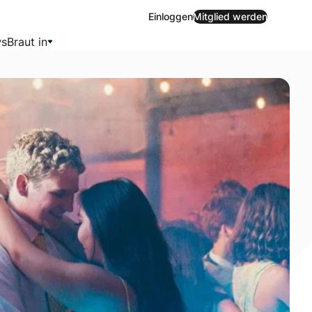
Einloggen
Mitglied werden
s
Braut in
eckt dahinter? Wann findet er statt, und wie unterscheidet 