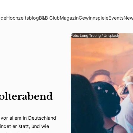
ide
Hochzeitsblog
B&B Club
Magazin
Gewinnspiele
Events
New
Foto: Long Truong / Unsplash
Polterabend
 vor allem in Deutschland
 vor allem in Deutschland Tradition hat. Doch was genau st
ndet er statt, und wie