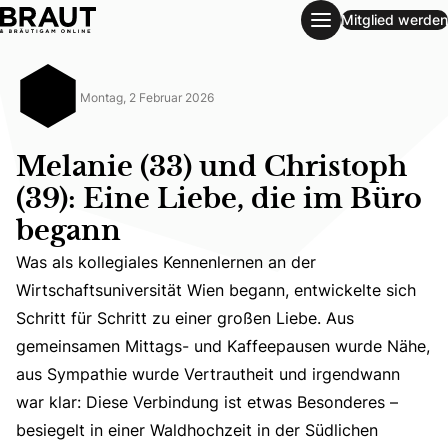
Mitglied werden
Melanie (33) und Christoph (39): Eine Liebe, die im Büro b
Montag, 2 Februar 2026
Melanie (33) und Christoph
(39): Eine Liebe, die im Büro
begann
Was als kollegiales Kennenlernen an der
Wirtschaftsuniversität Wien begann, entwickelte sich
Schritt für Schritt zu einer großen Liebe. Aus
Was als kollegiales Kennenlernen an der Wirtschaftsuniv
gemeinsamen Mittags- und Kaffeepausen wurde Nähe,
aus Sympathie wurde Vertrautheit und irgendwann
war klar: Diese Verbindung ist etwas Besonderes –
besiegelt in einer Waldhochzeit in der Südlichen