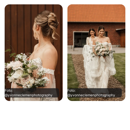
Foto:
Foto:
@yvonneclemenphotography
@yvonneclemenphotography