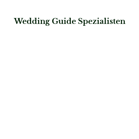
Wedding Guide Spezialisten
: La Zeller Hair& Make Up Stylist
La Zeller Hair& Make Up Stylist
Brautfrisuren & Beauty
: Olgas Haarwelt