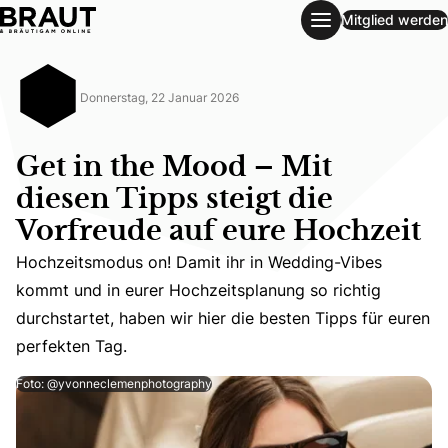
Mitglied werden
Get in the Mood – Mit diesen Tipps steigt die Vorfreude au
Donnerstag, 22 Januar 2026
Get in the Mood – Mit
diesen Tipps steigt die
Vorfreude auf eure Hochzeit
Hochzeitsmodus on! Damit ihr in Wedding-Vibes
Hochzeitsmodus on! Damit ihr in Wedding-Vibes kommt und
kommt und in eurer Hochzeitsplanung so richtig
durchstartet, haben wir hier die besten Tipps für euren
perfekten Tag.
Foto: @yvonneclemenphotography