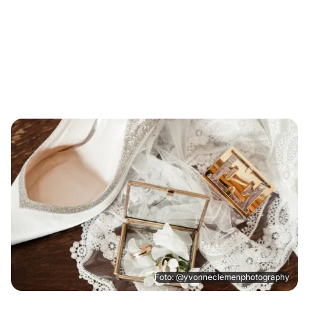
Foto: @yvonneclemenphotography