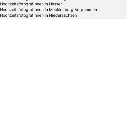
HochzeitsfotografInnen in Hessen
HochzeitsfotografInnen in Mecklenburg-Vorpommern
HochzeitsfotografInnen in Niedersachsen
HochzeitsfotografInnen in Nordrhein-Westfalen
HochzeitsfotografInnen in Rheinland-Pfalz
HochzeitsfotografInnen in Saarland
HochzeitsfotografInnen in Sachsen
HochzeitsfotografInnen in Sachsen-Anhalt
HochzeitsfotografInnen in Schleswig-Holstein
HochzeitsfotografInnen in Thüringen
Alle Hochzeitsdienstleister in Deutschland
Bands & DJs
Bekleidungsgeschäfte für Hochzeitsgäste
Brautaccessoires
Brautmodengeschäfte
Brautstylisten
Finanzberater
Floristen
Herrenausstatter
Hochzeitsautos