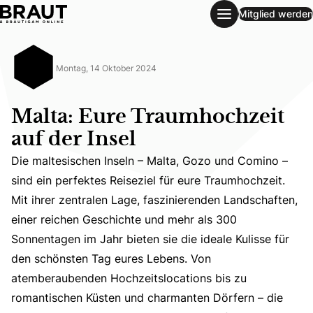
Mitglied werden
Malta: Eure Traumhochzeit auf der Insel
Montag, 14 Oktober 2024
Malta: Eure Traumhochzeit
auf der Insel
Die maltesischen Inseln – Malta, Gozo und Comino –
sind ein perfektes Reiseziel für eure Traumhochzeit.
Mit ihrer zentralen Lage, faszinierenden Landschaften,
einer reichen Geschichte und mehr als 300
Die maltesischen Inseln – Malta, Gozo und Comino – sind 
Sonnentagen im Jahr bieten sie die ideale Kulisse für
den schönsten Tag eures Lebens. Von
atemberaubenden Hochzeitslocations bis zu
romantischen Küsten und charmanten Dörfern – die